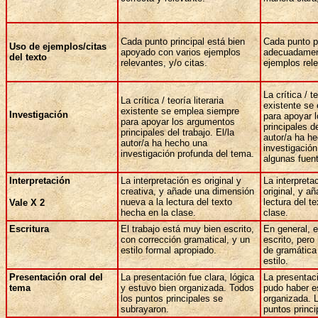
Cada punto principal está bien
Cada punto pr
Uso de ejemplos/citas
apoyado con varios ejemplos
adecuadamen
del texto
relevantes, y/o citas.
ejemplos rele
La crítica / te
La crítica / teoría literaria
existente se
existente se emplea siempre
Investigación
para apoyar 
para apoyar los argumentos
principales de
principales del trabajo. El/la
autor/a ha h
autor/a ha hecho una
investigación
investigación profunda del tema.
algunas fuen
Interpretación
La interpretación es original y
La interpreta
creativa, y añade una dimensión
original, y a
nueva a la lectura del texto
lectura del t
Vale X 2
hecha en la clase.
clase.
Escritura
El trabajo está muy bien escrito,
En general, e
con corrección gramatical, y un
escrito, pero
estilo formal apropiado.
de gramática
estilo.
Presentación oral del
La presentación fue clara, lógica
La presentaci
tema
y estuvo bien organizada. Todos
pudo haber e
los puntos principales se
organizada. 
subrayaron.
puntos princ