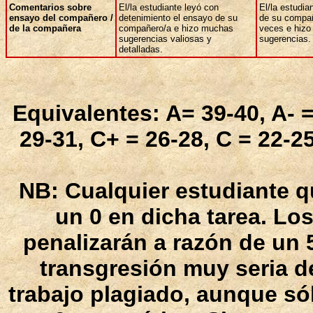
Comentarios sobre
El/la estudiante leyó con
El/la estudia
ensayo del compañero /
detenimiento el ensayo de su
de su compañ
de la compañera
compañero/a e hizo muchas
veces e hizo
sugerencias valiosas y
sugerencias.
detalladas.
Equivalentes: A= 39-40, A- =
29-31, C+ = 26-28, C = 22-2
NB: Cualquier estudiante qu
un 0 en dicha tarea. Lo
penalizarán a razón de un 
transgresión muy seria de
trabajo plagiado, aunque só