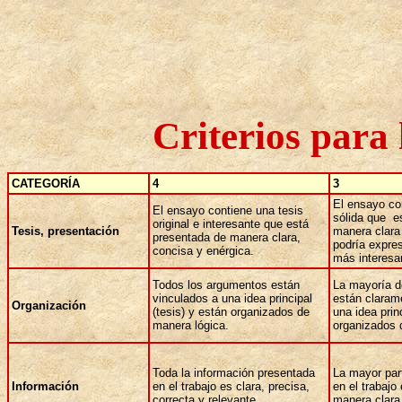
Criterios para 
CATEGORÍA
4
3
El ensayo co
El ensayo contiene una tesis
sólida que e
original e interesante que está
Tesis, presentación
manera clara
presentada de manera clara,
podría expre
concisa y enérgica.
más interesa
Todos los argumentos están
La mayoría d
vinculados a una idea principal
están claram
Organización
(tesis) y están organizados de
una idea prin
manera lógica.
organizados 
Toda la información presentada
La mayor par
Información
en el trabajo es clara, precisa,
en el trabajo
correcta y relevante.
manera clara,