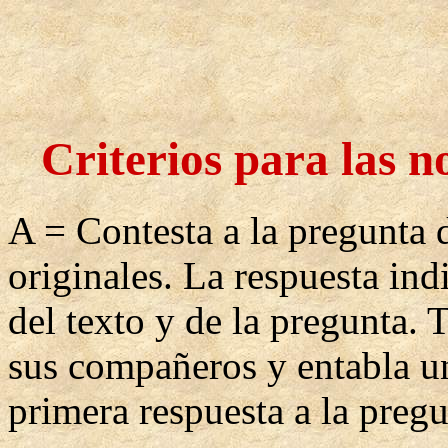
Criterios para las n
A = Contesta a la pregunta
originales. La respuesta in
del texto y de la pregunta. 
sus compañeros y entabla un 
primera respuesta a la pregu