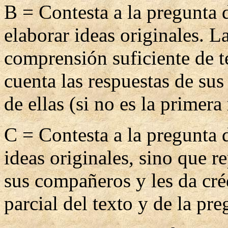
B = Contesta a la pregunta 
elaborar ideas originales. L
comprensión suficiente de t
cuenta las respuestas de s
de ellas (si no es la primera
C = Contesta a la pregunta 
ideas originales, sino que re
sus compañeros y les da cré
parcial del texto y de la pre