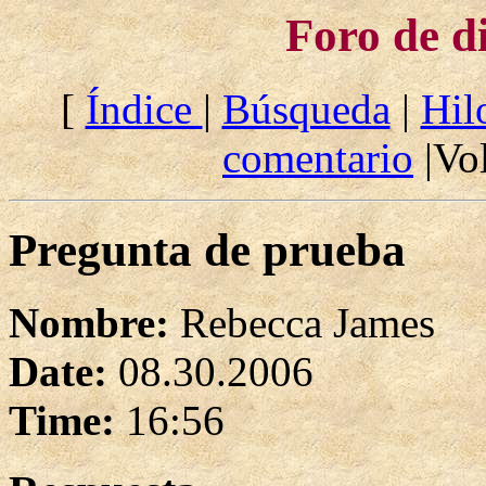
Foro de d
[
Índice
|
Búsqueda
|
Hil
comentario
|Vol
Pregunta de prueba
Nombre:
Rebecca James
Date:
08.30.2006
Time:
16:56