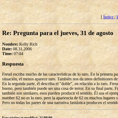
[
Índice
|
Re: Pregunta para el jueves, 31 de agosto
Nombre:
Kelly Rich
Date:
08.31.2006
Time:
07:04
Respuesta
Freud escriba mucho de las características de lo raro. En la primera pa
situación, el menos aparece raro. También nos da unos definitiones d
En la segunda parte, él describa el "doble", en relación a lo raro. Fr
bueno, pero también puede ser una cosa de terror. En su final parte, 
también son similares, esos pueden producir el sentido. Él usa el ejem
number 62 no es lo raro, pero la apariencia de 62 en muchos lugares si 
Pero no todas las partes de una narrativa fantástica producen el senti
Esta página se modificó: 31/08/06