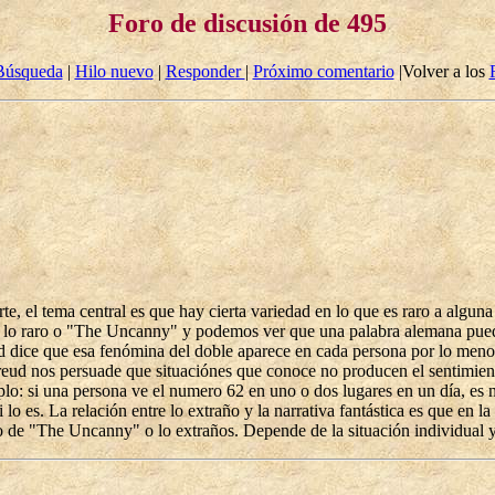
Foro de discusión de 495
Búsqueda
|
Hilo nuevo
|
Responder
|
Próximo comentario
|Volver a los
rte, el tema central es que hay cierta variedad en lo que es raro a algu
e lo raro o "The Uncanny" y podemos ver que una palabra alemana puede
eud dice que esa fenómina del doble aparece en cada persona por lo meno
Freud nos persuade que situaciónes que conoce no producen el sentimien
plo: si una persona ve el numero 62 en uno o dos lugares en un día, es 
lo es. La relación entre lo extraño y la narrativa fantástica es que en l
do de "The Uncanny" o lo extraños. Depende de la situación individual y 