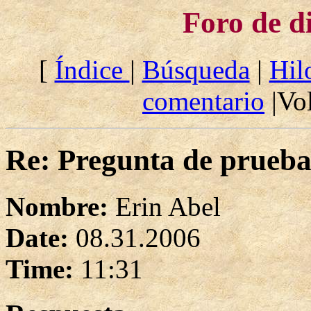
Foro de d
[
Índice
|
Búsqueda
|
Hil
comentario
|Vol
Re: Pregunta de prueb
Nombre:
Erin Abel
Date:
08.31.2006
Time:
11:31