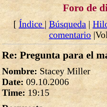
Foro de d
[
Índice
|
Búsqueda
|
Hil
comentario
|Vol
Re: Pregunta para el ma
Nombre:
Stacey Miller
Date:
09.10.2006
Time:
19:15