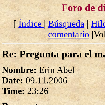
Foro de d
[
Índice
|
Búsqueda
|
Hil
comentario
|Vol
Re: Pregunta para el ma
Nombre:
Erin Abel
Date:
09.11.2006
Time:
23:26