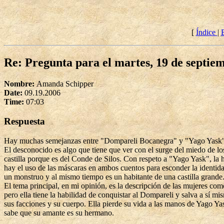
[
Índice
|
Re: Pregunta para el martes, 19 de septie
Nombre:
Amanda Schipper
Date:
09.19.2006
Time:
07:03
Respuesta
Hay muchas semejanzas entre "Dompareli Bocanegra" y "Yago Yask". Am
El desconocido es algo que tiene que ver con el surge del miedo de l
castilla porque es del Conde de Silos. Con respeto a "Yago Yask", la h
hay el uso de las máscaras en ambos cuentos para esconder la identida
un monstruo y al mismo tiempo es un habitante de una castilla grande
El tema principal, en mi opinión, es la descripción de las mujeres co
pero ella tiene la habilidad de conquistar al Dompareli y salva a sí 
sus facciones y su cuerpo. Ella pierde su vida a las manos de Yago Ya
sabe que su amante es su hermano.