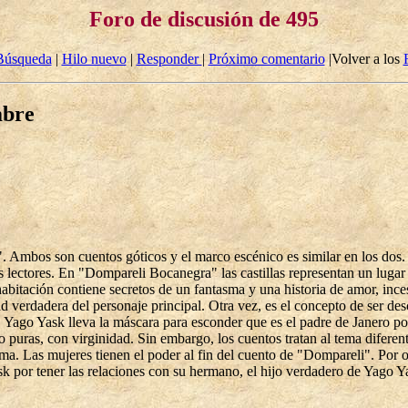
Foro de discusión de 495
Búsqueda
|
Hilo nuevo
|
Responder
|
Próximo comentario
|Volver a los
mbre
bos son cuentos góticos y el marco escénico es similar en los dos. La
os lectores. En "Dompareli Bocanegra" las castillas representan un lug
abitación contiene secretos de un fantasma y una historia de amor, ince
d verdadera del personaje principal. Otra vez, es el concepto de ser d
. Yago Yask lleva la máscara para esconder que es el padre de Janero p
mo puras, con virginidad. Sin embargo, los cuentos tratan al tema dife
misma. Las mujeres tienen el poder al fin del cuento de "Dompareli". Por
sk por tener las relaciones con su hermano, el hijo verdadero de Yago Y