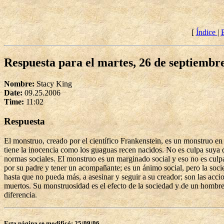
[
Índice
|
Respuesta para el martes, 26 de septiembr
Nombre:
Stacy King
Date:
09.25.2006
Time:
11:02
Respuesta
El monstruo, creado por el científico Frankenstein, es un monstruo e
tiene la inocencia como los guaguas recen nacidos. No es culpa suya 
normas sociales. El monstruo es un marginado social y eso no es culp
por su padre y tener un acompañante; es un ánimo social, pero la soci
hasta que no pueda más, a asesinar y seguir a su creador; son las a
muertos. Su monstruosidad es el efecto de la sociedad y de un hombre q
diferencia.
Esta página se modificó: 25/09/06