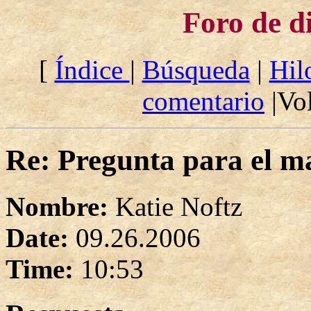
Foro de d
[
Índice
|
Búsqueda
|
Hil
comentario
|Vol
Re: Pregunta para el ma
Nombre:
Katie Noftz
Date:
09.26.2006
Time:
10:53