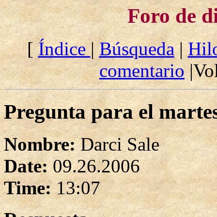
Foro de d
[
Índice
|
Búsqueda
|
Hil
comentario
|Vol
Pregunta para el martes
Nombre:
Darci Sale
Date:
09.26.2006
Time:
13:07