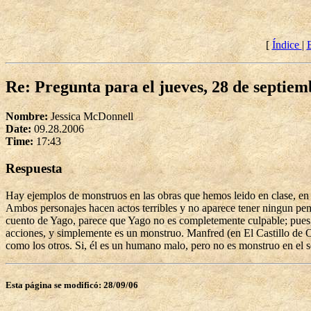
[
Índice
|
Re: Pregunta para el jueves, 28 de septiem
Nombre:
Jessica McDonnell
Date:
09.28.2006
Time:
17:43
Respuesta
Hay ejemplos de monstruos en las obras que hemos leido en clase, en
Ambos personajes hacen actos terribles y no aparece tener ningun pensa
cuento de Yago, parece que Yago no es completemente culpable; pues, 
acciones, y simplemente es un monstruo. Manfred (en El Castillo de Ot
como los otros. Si, él es un humano malo, pero no es monstruo en el s
Esta página se modificó: 28/09/06