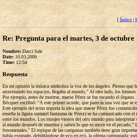
[
Índice
|
Re: Pregunta para el martes, 3 de octubre
Nombre:
Darci Sale
Date:
10.03.2006
Time:
12:54
Respuesta
En mi opinión la música simboliza la voz de los ángeles. Pienso que ha
atravesando los espacios, llegaba al mundo.” Al otro lado, los himnos 
Por ejemplo, antes de morirse, maese Pérez se fue tocando el órgano. 
Bécquer escribió: “A este primer acorde, que parecía una voz que se el
Este ejemplo del texto soporta la idea que maese Pérez fue comunicánd
enseña la figura santa(el fantasma de Pérez) se ha comunicado con el
entre los mundos. Los monjes vienen del otro mundo para interpretar s
al mundo después de muertos y saben lo que es morir en el pecado.” L
fenomenales.” El repique de las campanas también tiene gran importanc
había expirado, debilitándose de eco en eco, la ultima campanada; tod