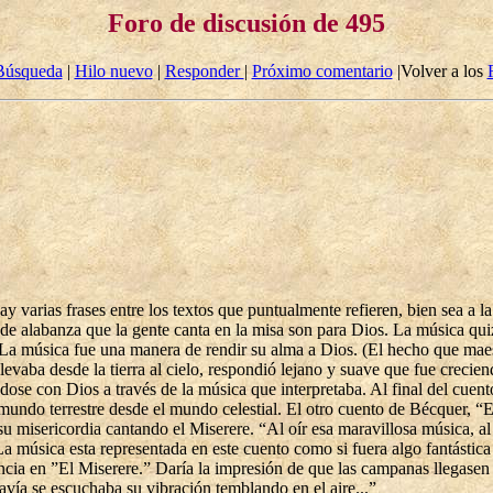
Foro de discusión de 495
Búsqueda
|
Hilo nuevo
|
Responder
|
Próximo comentario
|Volver a los
y varias frases entre los textos que puntualmente refieren, bien sea a l
de alabanza que la gente canta en la misa son para Dios. La música quiz
La música fue una manera de rendir su alma a Dios. (El hecho que maese 
evaba desde la tierra al cielo, respondió lejano y suave que fue crecie
ose con Dios a través de la música que interpretaba. Al final del cuent
 mundo terrestre desde el mundo celestial. El otro cuento de Bécquer, 
u misericordia cantando el Miserere. “Al oír esa maravillosa música, al 
a música esta representada en este cuento como si fuera algo fantástic
ia en ”El Miserere.” Daría la impresión de que las campanas llegasen a
avía se escuchaba su vibración temblando en el aire...”