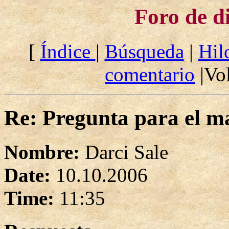
Foro de d
[
Índice
|
Búsqueda
|
Hil
comentario
|Vol
Re: Pregunta para el ma
Nombre:
Darci Sale
Date:
10.10.2006
Time:
11:35