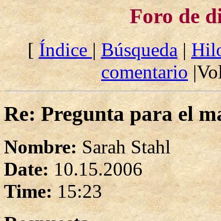
Foro de d
[
Índice
|
Búsqueda
|
Hil
comentario
|Vol
Re: Pregunta para el ma
Nombre:
Sarah Stahl
Date:
10.15.2006
Time:
15:23