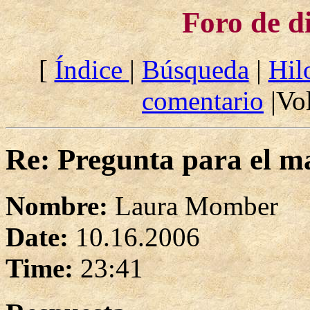
Foro de d
[
Índice
|
Búsqueda
|
Hil
comentario
|Vol
Re: Pregunta para el ma
Nombre:
Laura Momber
Date:
10.16.2006
Time:
23:41