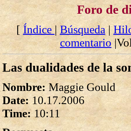
Foro de d
[
Índice
|
Búsqueda
|
Hil
comentario
|Vol
Las dualidades de la s
Nombre:
Maggie Gould
Date:
10.17.2006
Time:
10:11