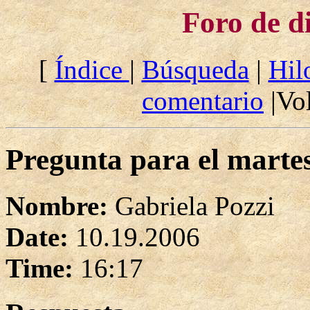
Foro de d
[
Índice
|
Búsqueda
|
Hil
comentario
|Vol
Pregunta para el martes
Nombre:
Gabriela Pozzi
Date:
10.19.2006
Time:
16:17