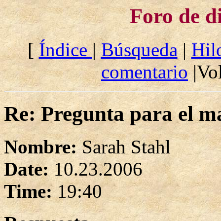
Foro de d
[
Índice
|
Búsqueda
|
Hil
comentario
|Vol
Re: Pregunta para el ma
Nombre:
Sarah Stahl
Date:
10.23.2006
Time:
19:40