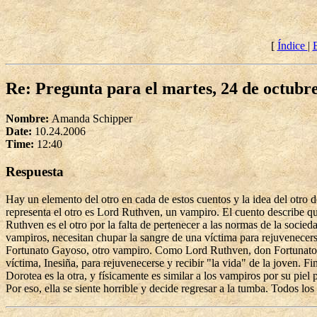
[
Índice
|
Re: Pregunta para el martes, 24 de octubr
Nombre:
Amanda Schipper
Date:
10.24.2006
Time:
12:40
Respuesta
Hay un elemento del otro en cada de estos cuentos y la idea del otro d
representa el otro es Lord Ruthven, un vampiro. El cuento describe que
Ruthven es el otro por la falta de pertenecer a las normas de la socie
vampiros, necesitan chupar la sangre de una víctima para rejuvenece
Fortunato Gayoso, otro vampiro. Como Lord Ruthven, don Fortunato es
víctima, Inesiña, para rejuvenecerse y recibir "la vida" de la joven. 
Dorotea es la otra, y físicamente es similar a los vampiros por su piel 
Por eso, ella se siente horrible y decide regresar a la tumba. Todos los