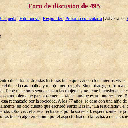
Foro de discusión de 495
Búsqueda
|
Hilo nuevo
|
Responder
|
Próximo comentario
|Volver a los
e
entro de la trama de estas historias tiene que ver con los muertos vivos
 él tiene la cara pálida y un ojo tuerto y gris. Sin embargo, su forma e
dad. Tiene relaciones sexuales con las mujeres y no tiene intensiones de
rse o simmplemente para sostener "la vida" aunque es un muerto vivo. E
tá rechazado por la sociedad. A los 77 años, se casa con una niña de 
Finalmente, en otro cuento que escribió Pardo Bazán, "La resucitada", el 
pálida. Otra vez, ella está rechazada por la sociedad, específicamente po
 otros tienen algo en común por el aspecto físico o la rechaza de la soci