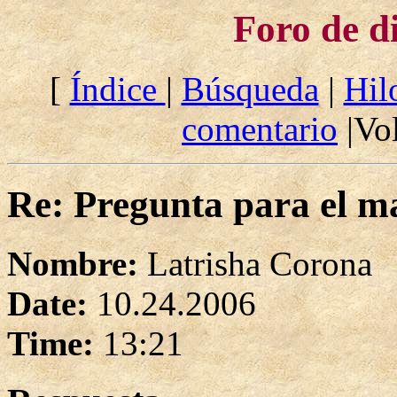
Foro de d
[
Índice
|
Búsqueda
|
Hil
comentario
|Vol
Re: Pregunta para el ma
Nombre:
Latrisha Corona
Date:
10.24.2006
Time:
13:21