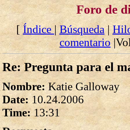
Foro de d
[
Índice
|
Búsqueda
|
Hil
comentario
|Vol
Re: Pregunta para el ma
Nombre:
Katie Galloway
Date:
10.24.2006
Time:
13:31