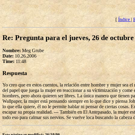
[
Índice
|
Re: Pregunta para el jueves, 26 de octubre
Nombre:
Meg Grube
Date:
10.26.2006
Time:
11:48
Respuesta
Yo creo que en estos cuentos, la relación entre hombre y mujer sea e
del papel que juega la mujer en reaccionar a su víctimización y come 
hombres, pero ahora quieren ser libres. La única manera que tienen pa
Wallpaper, la mujer está pensando siempre en lo que dice y piensa Jo
lo que ella quiere, él no le permite hablar ni pensar de ciertas cosas
escapar su propia realidad. --- También en El Antepasado, la mujer es
todo eso para calmar sus nervios. Se vuelve loca buscando la cabeza d
Esta página se modificó: 26/10/06