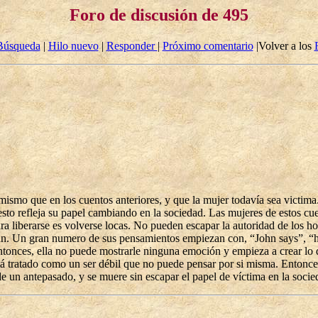
Foro de discusión de 495
Búsqueda
|
Hilo nuevo
|
Responder
|
Próximo comentario
|Volver a los
l mismo que en los cuentos anteriores, y que la mujer todavía sea vict
esto refleja su papel cambiando en la sociedad. Las mujeres de estos cu
ra liberarse es volverse locas. No pueden escapar la autoridad de los h
hn. Un gran numero de sus pensamientos empiezan con, “John says”, “he
. Entonces, ella no puede mostrarle ninguna emoción y empieza a crear lo
tá tratado como un ser débil que no puede pensar por si misma. Entonce
e un antepasado, y se muere sin escapar el papel de víctima en la socie