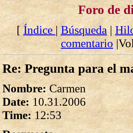
Foro de d
[
Índice
|
Búsqueda
|
Hil
comentario
|Vol
Re: Pregunta para el ma
Nombre:
Carmen
Date:
10.31.2006
Time:
12:53