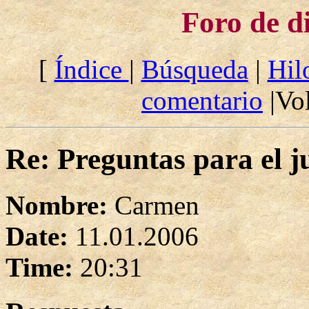
Foro de d
[
Índice
|
Búsqueda
|
Hil
comentario
|Vol
Re: Preguntas para el j
Nombre:
Carmen
Date:
11.01.2006
Time:
20:31