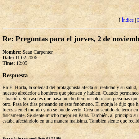
[
Índice
|
Re: Preguntas para el jueves, 2 de noviem
Nombre:
Sean Carpenter
Date:
11.02.2006
Time:
12:05
Respuesta
En El Horla, la soledad del protagonista afecta su realidad y su salud
nuestro alrededor a hombres que piensen y hablen. Cuando permanece
situación. Su caso es que pasa mucho tiempo solo o con personas que 
otro. Pasa los días pensando en este fenómeno. El monja le dijo que ha
fuerzas en el mundo y no se puede verlo. Crea un sentido de terror en é
físicamente. Se siente mucho mejor en Paris. También, al principio su
estaba afectándolo en una manera malísima. También siente que recibir
Esta página se modificó: 02/11/06