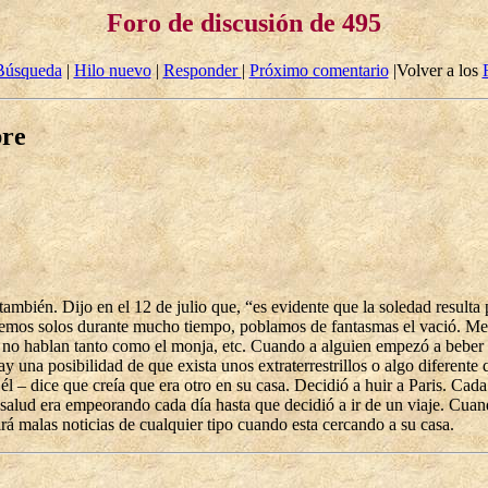
Foro de discusión de 495
Búsqueda
|
Hilo nuevo
|
Responder
|
Próximo comentario
|Volver a los
bre
, también. Dijo en el 12 de julio que, “es evidente que la soledad resul
mos solos durante mucho tiempo, poblamos de fantasmas el vació. Me p
no hablan tanto como el monja, etc. Cuando a alguien empezó a beber su
y una posibilidad de que exista unos extraterrestrillos o algo diferent
l – dice que creía que era otro en su casa. Decidió a huir a Paris. Cada
 salud era empeorando cada día hasta que decidió a ir de un viaje. Cuan
á malas noticias de cualquier tipo cuando esta cercando a su casa.