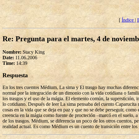
[
Índice
|
Re: Pregunta para el martes, 4 de noviem
Nombre:
Stacy King
Date:
11.06.2006
Time:
14:39
Respuesta
En los tres cuentos Médium, La sima y El trasgo hay muchas diferencia
normal por la integración de un dimonio con la vida cotidiana o familia
los trasgos y el uso de la mágia. El elemento común, la superstición, 
lo cotidiano. Después de leer La sima pensaba del cuento Caparucita r
cosas en la vida que se deja en paz y que no se debe perseguir, como e
creencia en la mágia como fuente de procteción –marcó en el suelo, a 
de los trasgos. Médium, se diferencia un poco de los otros cuentos, p
realidad actual. Es como Médium es un cuento de transición entre los t