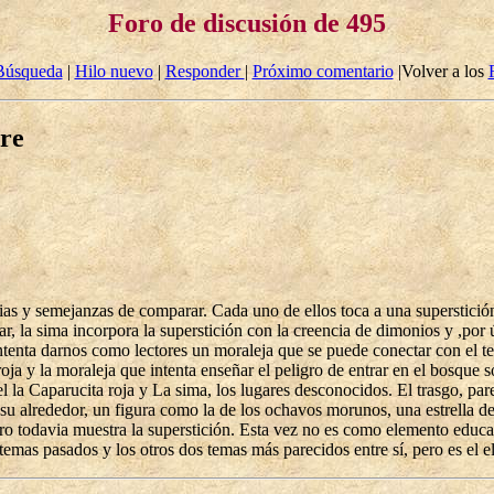
Foro de discusión de 495
Búsqueda
|
Hilo nuevo
|
Responder
|
Próximo comentario
|Volver a los
bre
s y semejanzas de comparar. Cada uno de ellos toca a una superstición 
r, la sima incorpora la superstición con la creencia de dimonios y ,por ú
intenta darnos como lectores un moraleja que se puede conectar con el te
oja y la moraleja que intenta enseñar el peligro de entrar en el bosque 
l la Caparucita roja y La sima, los lugares desconocidos. El trasgo, pa
su alrededor, un figura como la de los ochavos morunos, una estrella de
ero todavia muestra la superstición. Esta vez no es como elemento educa
emas pasados y los otros dos temas más parecidos entre sí, pero es el el