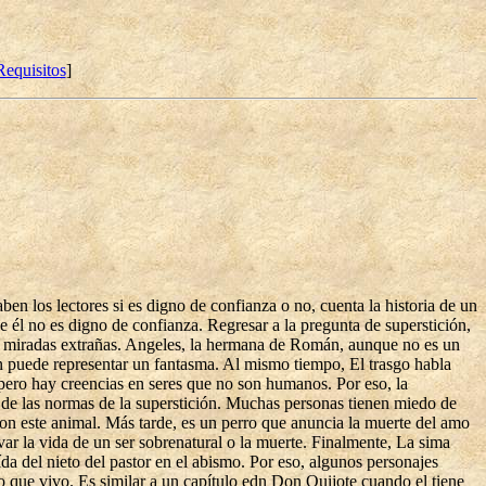
Requisitos
]
en los lectores si es digno de confianza o no, cuenta la historia de un
 él no es digno de confianza. Regresar a la pregunta de superstición,
us miradas extrañas. Angeles, la hermana de Román, aunque no es un
ien puede representar un fantasma. Al mismo tiempo, El trasgo habla
 pero hay creencias en seres que no son humanos. Por eso, la
to de las normas de la superstición. Muchas personas tienen miedo de
con este animal. Más tarde, es un perro que anuncia la muerte del amo
var la vida de un ser sobrenatural o la muerte. Finalmente, La sima
da del nieto del pastor en el abismo. Por eso, algunos personajes
o que vivo. Es similar a un capítulo edn Don Quijote cuando el tiene