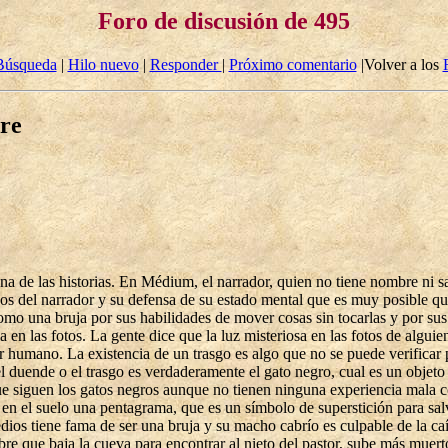
Foro de discusión de 495
Búsqueda
|
Hilo nuevo
|
Responder
|
Próximo comentario
|Volver a los
bre
 de las historias. En Médium, el narrador, quien no tiene nombre ni sab
s del narrador y su defensa de su estado mental que es muy posible que
como una bruja por sus habilidades de mover cosas sin tocarlas y por s
a en las fotos. La gente dice que la luz misteriosa en las fotos de algu
er humano. La existencia de un trasgo es algo que no se puede verificar
 el duende o el trasgo es verdaderamente el gato negro, cual es un obje
que siguen los gatos negros aunque no tienen ninguna experiencia mala 
on en el suelo una pentagrama, que es un símbolo de superstición para sal
dios tiene fama de ser una bruja y su macho cabrío es culpable de la caí
re que baja la cueva para encontrar al nieto del pastor, sube más muert