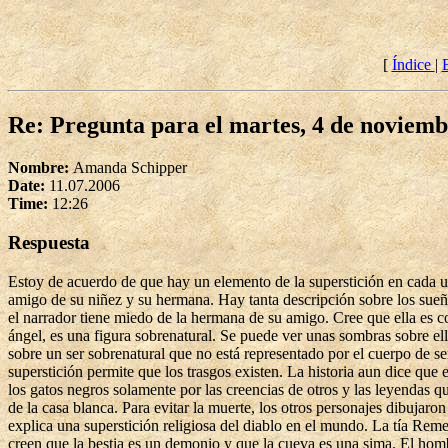
[
Índice
|
Re: Pregunta para el martes, 4 de noviem
Nombre:
Amanda Schipper
Date:
11.07.2006
Time:
12:26
Respuesta
Estoy de acuerdo de que hay un elemento de la superstición en cada una
amigo de su niñez y su hermana. Hay tanta descripción sobre los sueño
el narrador tiene miedo de la hermana de su amigo. Cree que ella es 
ángel, es una figura sobrenatural. Se puede ver unas sombras sobre ell
sobre un ser sobrenatural que no está representado por el cuerpo de s
superstición permite que los trasgos existen. La historia aun dice que
los gatos negros solamente por las creencias de otros y las leyendas 
de la casa blanca. Para evitar la muerte, los otros personajes dibujar
explica una superstición religiosa del diablo en el mundo. La tía Reme
creen que la bestia es un demonio y que la cueva es una sima. El homb