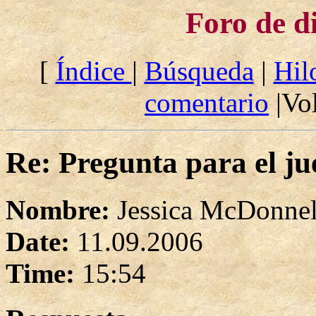
Foro de d
[
Índice
|
Búsqueda
|
Hil
comentario
|Vol
Re: Pregunta para el ju
Nombre:
Jessica McDonnel
Date:
11.09.2006
Time:
15:54