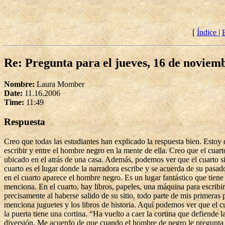
[
Índice
|
Re: Pregunta para el jueves, 16 de noviem
Nombre:
Laura Momber
Date:
11.16.2006
Time:
11:49
Respuesta
Creo que todas las estudiantes han explicado la respuesta bien. Estoy
escribir y entre el hombre negro en la mente de ella. Creo que el cuar
ubicado en el atrás de una casa. Además, podemos ver que el cuarto si
cuarto es el lugar donde la narradora escribe y se acuerda de su pasado
en el cuarto aparece el hombre negro. Es un lugar fantástico que tiene
menciona. En el cuarto, hay libros, papeles, una máquina para escribir
precisamente al haberse salido de su sitio, todo parte de mis primeras p
menciona juguetes y los libros de historia. Aquí podemos ver que el cu
la puerta tiene una cortina. “Ha vuelto a caer la cortina que defiende l
diversión. Me acuerdo de que cuando el hombre de negro le pregunta a 