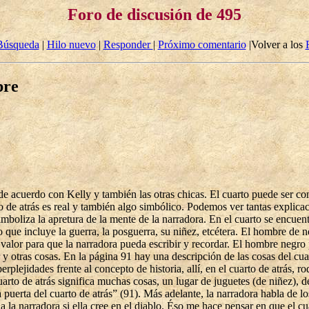
Foro de discusión de 495
Búsqueda
|
Hilo nuevo
|
Responder
|
Próximo comentario
|Volver a los
bre
 de acuerdo con Kelly y también las otras chicas. El cuarto puede ser co
to de atrás es real y también algo simbólico. Podemos ver tantas explica
mboliza la apretura de la mente de la narradora. En el cuarto se encuen
 que incluye la guerra, la posguerra, su niñez, etcétera. El hombre de n
 valor para que la narradora pueda escribir y recordar. El hombre negro
 y otras cosas. En la página 91 hay una descripción de las cosas del cua
erplejidades frente al concepto de historia, allí, en el cuarto de atrás, r
arto de atrás significa muchas cosas, un lugar de juguetes (de niñez), 
a puerta del cuarto de atrás” (91). Más adelante, la narradora habla de l
la narradora si ella cree en el diablo. Éso me hace pensar en que el cu