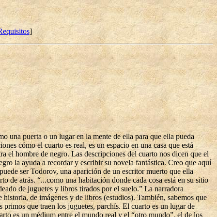
Requisitos
]
mo una puerta o un lugar en la mente de ella para que ella pueda
ciones cómo el cuarto es real, es un espacio en una casa que está
tra el hombre de negro. Las descripciones del cuarto nos dicen que el
egro la ayuda a recordar y escribir su novela fantástica. Creo que aquí
 puede ser Todorov, una aparición de un escritor muerto que ella
rto de atrás. “...como una habitación donde cada cosa está en su sitio
odeado de juguetes y libros tirados por el suelo.” La narradora
de historia, de imágenes y de libros (estudios). También, sabemos que
os primos que traen los juguetes, parchís. El cuarto es un lugar de
arto es un médium entre el mundo real y el “otro mundo”, el de los