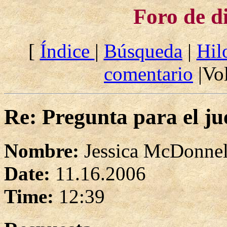
Foro de d
[
Índice
|
Búsqueda
|
Hil
comentario
|Vol
Re: Pregunta para el ju
Nombre:
Jessica McDonnel
Date:
11.16.2006
Time:
12:39