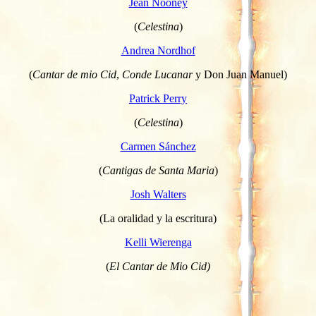
Jean Nooney
(
Celestina
)
Andrea Nordhof
(
Cantar de mio Cid
,
Conde Lucanar
y Don Juan Manuel)
Patrick Perry
(
Celestina
)
Carmen Sánchez
(
Cantigas de Santa Maria
)
Josh Walters
(La oralidad y la escritura)
Kelli Wierenga
(
El Cantar de Mio Cid)