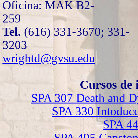
Oficina: MAK B2-
2
Tel.
(616) 331-3670; 331-
3203
wrightd@gvsu.edu
Cursos de 
SPA 307 Death and Dy
SPA 330 Intoducció
SPA 44
SPA 495 Capston