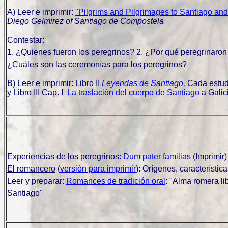
A) Leer e imprimir:
"Pilgrims and Pilgrimages to Santiago an
Diego Gelmirez of Santiago de Compostela
Contestar:
1. ¿Quienes fueron los peregrinos? 2. ¿Por qué peregrinaron
¿Cuáles son las ceremonías para los peregrinos?
B) Leer e imprimir: Libro II
Leyendas de Santiago
,
Cada estudi
y Libro III Cap. I
La traslación del cuerpo de Santiago
a Galic
Experiencias de los peregrinos:
Dum pater familias
(Imprimir
El romancero
(
versión para imprimir
): Orígenes, característic
Leer y preparar:
Romances de tradición oral
: "Alma romera l
Santiago"