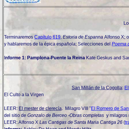
Lo
Terminaremos
Capítulo 619
,
Estoria de Espanna
Alfonso X;
o
y hablaremos de la épica española; Selecciones del
Poema d
I
nforme 1: Pamplona-Puente la Reina
Kate Geskus and Sa
San Millán de la Cogolla
:
El
El Culto a la Virgen
LEER:
El mester de clerecía
. Milagro VIII "
El Romero de San
del sitio de
Gonzalo de Berceo -Obras completas
y milagros
LEER:
Alfonso X
Las Cantigas de Santa Maria Cantiga 26
(
t