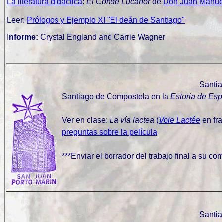
La literatura didáctica
:
El Conde Lucanor
de
Don Juan Manue
Leer:
Prólogos y Ejemplo XI "El deán de Santiago"
I
nforme:
Crystal England and Carrie Wagner
Santi
Santiago de Compostela en la
Estoria de Es
Ver en clase:
La vía lactea
(
Voie Lactée
en fra
preguntas sobre la película
***Enviar el borrador del trabajo final a su c
Santi