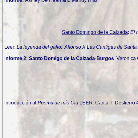
I
nforme:
Ashley De Haan and Mandy Hiltz
Santo Domingo de la Calzada
:
El 
Leer:
La leyenda del gallo: Alfonso X Las Cantigas de Santa
I
nforme 2: Santo Domigo de la Calzada-Burgos
Veronica
Introducción al
Poema de mío Cid
LEER: Cantar I: Destierro